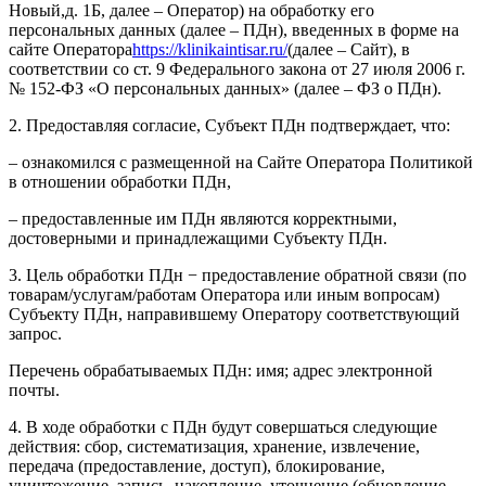
Новый,д. 1Б, далее – Оператор) на обработку его
персональных данных (далее – ПДн), введенных в форме на
сайте Оператора
https://klinikaintisar.ru/
(далее – Сайт), в
соответствии со ст. 9 Федерального закона от 27 июля 2006 г.
№ 152-ФЗ «О персональных данных» (далее – ФЗ о ПДн).
2. Предоставляя согласие, Субъект ПДн подтверждает, что:
– ознакомился с размещенной на Сайте Оператора Политикой
в отношении обработки ПДн,
– предоставленные им ПДн являются корректными,
достоверными и принадлежащими Субъекту ПДн.
3. Цель обработки ПДн − предоставление обратной связи (по
товарам/услугам/работам Оператора или иным вопросам)
Субъекту ПДн, направившему Оператору соответствующий
запрос.
Перечень обрабатываемых ПДн: имя; адрес электронной
почты.
4. В ходе обработки с ПДн будут совершаться следующие
действия: сбор, систематизация, хранение, извлечение,
передача (предоставление, доступ), блокирование,
уничтожение, запись, накопление, уточнение (обновление,